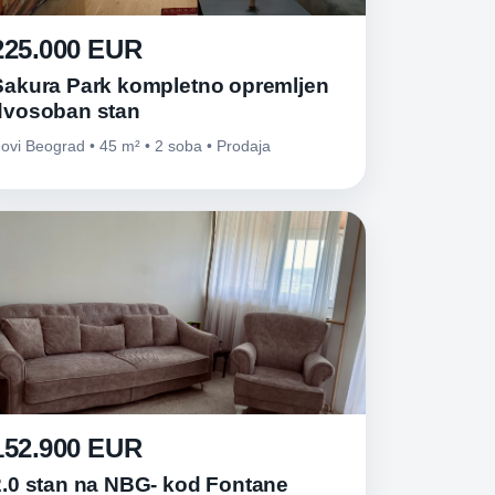
225.000 EUR
Sakura Park kompletno opremljen
dvosoban stan
ovi Beograd • 45 m² • 2 soba • Prodaja
152.900 EUR
2.0 stan na NBG- kod Fontane