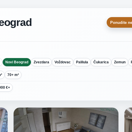
Beograd
Ponudite ne
Novi Beograd
Zvezdara
Voždovac
Palilula
Čukarica
Zemun
m²
70+ m²
000 €+