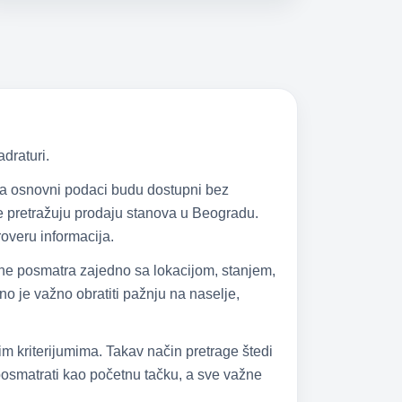
draturi.
 da osnovni podaci budu dostupni bez
 se pretražuju prodaju stanova u Beogradu.
overu informacija.
 ne posmatra zajedno sa lokacijom, stanjem,
 je važno obratiti pažnju na naselje,
im kriterijumima. Takav način pretrage štedi
 posmatrati kao početnu tačku, a sve važne