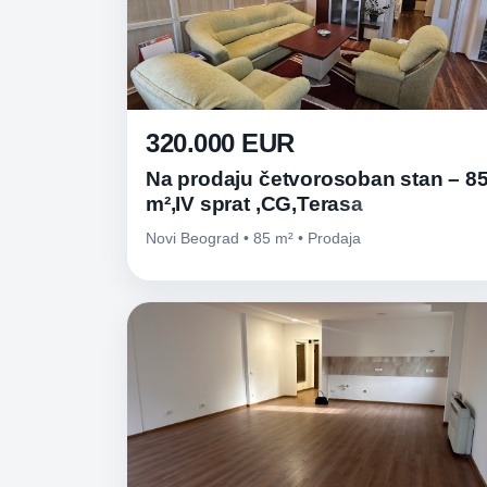
320.000 EUR
Na prodaju četvorosoban stan – 8
m²,IV sprat ,CG,Terasa
Novi Beograd • 85 m² • Prodaja