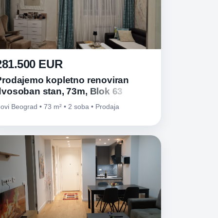
281.500 EUR
Prodajemo kopletno renoviran
dvosoban stan, 73m, Blok 63
ovi Beograd • 73 m² • 2 soba • Prodaja