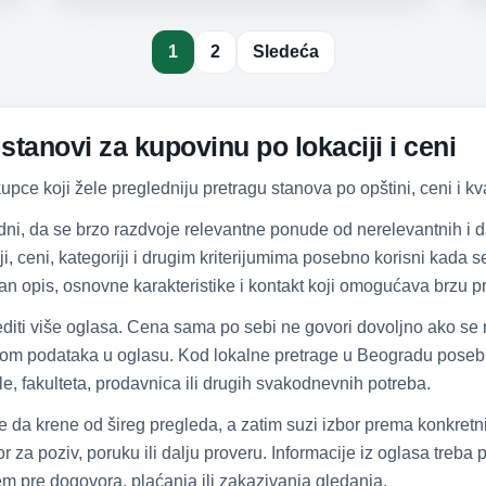
1
2
Sledeća
tanovi za kupovinu po lokaciji i ceni
ce koji žele pregledniju pretragu stanova po opštini, ceni i kva
dni, da se brzo razdvoje relevantne ponude od nerelevantnih i
ciji, ceni, kategoriji i drugim kriterijumima posebno korisni kada
an opis, osnovne karakteristike i kontakt koji omogućava brzu pr
diti više oglasa. Cena sama po sebi ne govori dovoljno ako se
tom podataka u oglasu. Kod lokalne pretrage u Beogradu posebno
e, fakulteta, prodavnica ili drugih svakodnevnih potreba.
že da krene od šireg pregleda, a zatim suzi izbor prema konkretn
 za poziv, poruku ili dalju proveru. Informacije iz oglasa treba
čem pre dogovora, plaćanja ili zakazivanja gledanja.