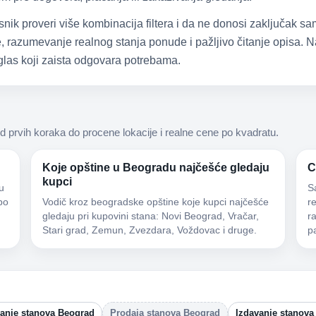
snik proveri više kombinacija filtera i da ne donosi zaključak 
 razumevanje realnog stanja ponude i pažljivo čitanje opisa. Na
las koji zaista odgovara potrebama.
d prvih koraka do procene lokacije i realne cene po kvadratu.
Koje opštine u Beogradu najčešće gledaju
C
kupci
u
S
po
Vodič kroz beogradske opštine koje kupci najčešće
r
gledaju pri kupovini stana: Novi Beograd, Vračar,
r
Stari grad, Zemun, Zvezdara, Voždovac i druge.
p
vanje stanova Beograd
Prodaja stanova Beograd
Izdavanje stanova