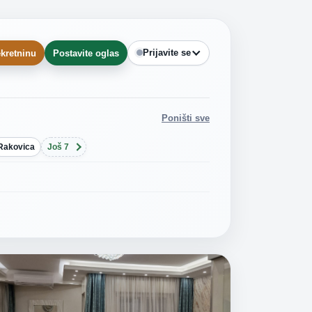
Prijavite se
kretninu
Postavite oglas
Poništi sve
Rakovica
Još 7