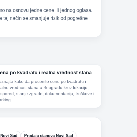
samo na osnovu jedne cene ili jednog oglasa.
 taj način se smanjuje rizik od pogrešne
ena po kvadratu i realna vrednost stana
aznajte kako da procenite cenu po kvadratu i
ealnu vrednost stana u Beogradu kroz lokaciju,
aspored, stanje zgrade, dokumentaciju, troškove i
arking.
 Novi Sad
Prodaja stanova Novi Sad