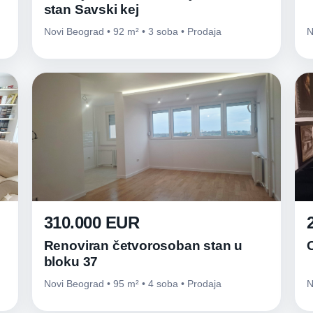
stan Savski kej
Novi Beograd • 92 m² • 3 soba • Prodaja
N
310.000 EUR
Renoviran četvorosoban stan u
bloku 37
Novi Beograd • 95 m² • 4 soba • Prodaja
N