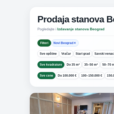
Prodaja stanova 
Pogledajte i
Izdavanje stanova Beograd
×
Filteri
Novi Beograd
Sve opštine
Vračar
Stari grad
Savski venac
Sve kvadrature
Do 35 m²
35–50 m²
50–70 
Sve cene
Do 100.000 €
100–150.000 €
150.