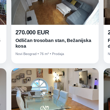
270.000 EUR
5
Odličan trosoban stan, Bežanijska
kosa
Novi Beograd • 76 m² • Prodaja
N