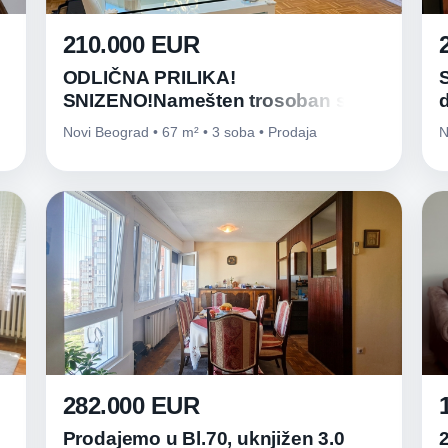
210.000 EUR
ODLIČNA PRILIKA!
SNIZENO!Namešten trosoban stan
67m² – Bežanijska kosa, blizu auto-
Novi Beograd • 67 m² • 3 soba • Prodaja
N
puta
282.000 EUR
Prodajemo u Bl.70, uknjižen 3.0