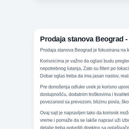
Prodaja stanova Beograd - s
Prodaja stanova Beograd je fokusirana na kup
Korisnicima je važno da oglasi budu pregle
nepotrebnog lutanja. Zato su filteri po loka
Dobar oglas treba da ima jasan naslov, real
Pre donošenja odluke uvek je korisno upore
dostupnošću, dodatnim troškovima i kvalite
povezanost sa prevozom, blizinu posla, škol
Ovaj sajt je napravljen tako da korisnik mo
vreme i pomaže da se lakše napravi uži izbor
detalje treba potvrditi direktno sa oglašiva