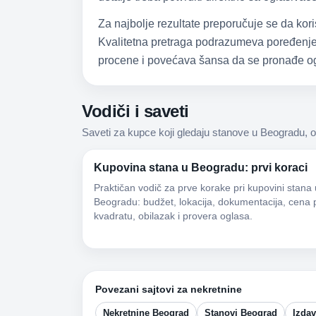
Za najbolje rezultate preporučuje se da kori
Kvalitetna pretraga podrazumeva poređenje,
procene i povećava šansa da se pronađe og
Vodiči i saveti
Saveti za kupce koji gledaju stanove u Beogradu, o
Kupovina stana u Beogradu: prvi koraci
Praktičan vodič za prve korake pri kupovini stana 
Beogradu: budžet, lokacija, dokumentacija, cena 
kvadratu, obilazak i provera oglasa.
Povezani sajtovi za nekretnine
Nekretnine Beograd
Stanovi Beograd
Izda