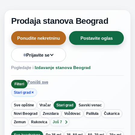
Prodaja stanova Beograd
Ponudite nekretninu
Postavite oglas
Prijavite se
Pogledajte i
Izdavanje stanova Beograd
Poništi sve
Filteri
×
Stari grad
Sve opštine
Vračar
Stari grad
Savski venac
Novi Beograd
Zvezdara
Voždovac
Palilula
Čukarica
Zemun
Rakovica
Još 7