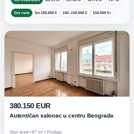
Sve kvadrature
Do 35 m²
35–50 m²
50–70 m²
70+ m²
Sve cene
Do 100.000 €
100–150.000 €
150.000 €+
380.150 EUR
Autentičan salonac u centru Beograda
Stari grad • 87 m² • Prodaja