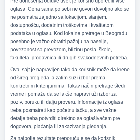
Pre donošenja odluke uvek je korisno uporediti više
oglasa. Cena sama po sebi ne govori dovoljno ako se
ne posmatra zajedno sa lokacijom, stanjem,
dostupnošću, dodatnim troškovima i kvalitetom
podataka u oglasu. Kod lokalne pretrage u Beogradu
posebno je važno obratiti pažnju na naselje,
povezanost sa prevozom, blizinu posla, škole,
fakulteta, prodavnica ili drugih svakodnevnih potreba.
Ovaj sajt je napravljen tako da korisnik može da krene
od šireg pregleda, a zatim suzi izbor prema
konkretnim kriterijumima. Takav način pretrage štedi
vreme i pomaže da se lakše napravi uži izbor za
poziv, poruku ili dalju proveru. Informacije iz oglasa
treba posmatrati kao početnu tačku, a sve važne
detalje treba potvrditi direktno sa oglašivačem pre
dogovora, plaćanja ili zakazivanja gledanja.
Za najbolje rezultate preporučuje se da korisnik