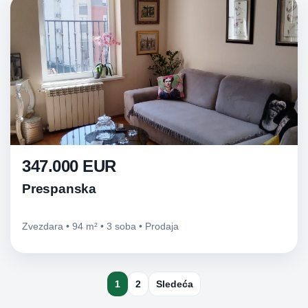
347.000 EUR
Prespanska
Zvezdara • 94 m² • 3 soba • Prodaja
1
2
Sledeća