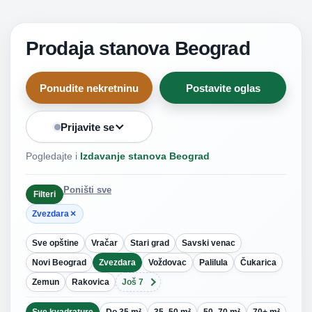
Prodaja stanova Beograd
Ponudite nekretninu
Postavite oglas
Prijavite se
Pogledajte i
Izdavanje stanova Beograd
Poništi sve
Filteri
×
Zvezdara
Sve opštine
Vračar
Stari grad
Savski venac
Novi Beograd
Zvezdara
Voždovac
Palilula
Čukarica
Zemun
Rakovica
Još 7