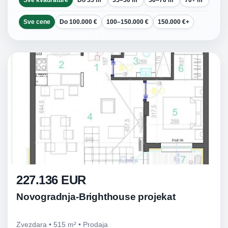
Sve kvadrature
Do 35 m²
35–50 m²
50–70 m²
70+ m²
Sve cene
Do 100.000 €
100–150.000 €
150.000 €+
227.136 EUR
Novogradnja-Brighthouse projekat
Zvezdara • 515 m² • Prodaja