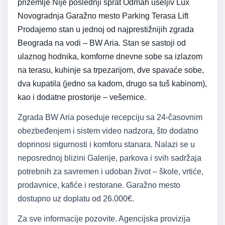
prizemlje Nije poslednji sprat Odmah useljiv Lux
Novogradnja Garažno mesto Parking Terasa Lift
Prodajemo stan u jednoj od najprestižnijih zgrada
Beograda na vodi – BW Aria. Stan se sastoji od
ulaznog hodnika, komforne dnevne sobe sa izlazom
na terasu, kuhinje sa trpezarijom, dve spavaće sobe,
dva kupatila (jedno sa kadom, drugo sa tuš kabinom),
kao i dodatne prostorije – vešernice.
Zgrada BW Aria poseduje recepciju sa 24-časovnim
obezbeđenjem i sistem video nadzora, što dodatno
doprinosi sigurnosti i komforu stanara. Nalazi se u
neposrednoj blizini Galerije, parkova i svih sadržaja
potrebnih za savremen i udoban život – škole, vrtiće,
prodavnice, kafiće i restorane. Garažno mesto
dostupno uz doplatu od 26.000€.
Za sve informacije pozovite. Agencijska provizija