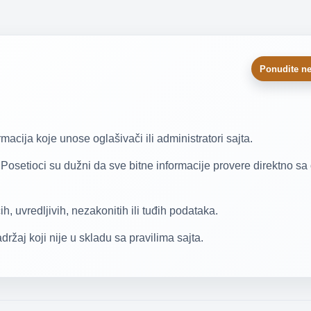
Ponudite ne
acija koje unose oglašivači ili administratori sajta.
 Posetioci su dužni da sve bitne informacije provere direktno s
, uvredljivih, nezakonitih ili tuđih podataka.
žaj koji nije u skladu sa pravilima sajta.