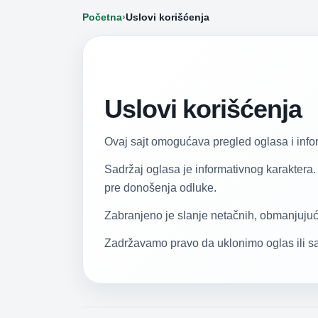
Početna
›
Uslovi korišćenja
Uslovi korišćenja
Ovaj sajt omogućava pregled oglasa i inform
Sadržaj oglasa je informativnog karaktera.
pre donošenja odluke.
Zabranjeno je slanje netačnih, obmanjujućih
Zadržavamo pravo da uklonimo oglas ili sadr