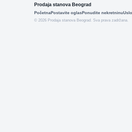
Prodaja stanova Beograd
Početna
Postavite oglas
Ponudite nekretninu
Uslo
© 2026 Prodaja stanova Beograd. Sva prava zadržana.