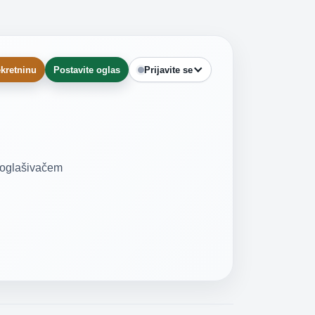
kretninu
Postavite oglas
Prijavite se
a oglašivačem