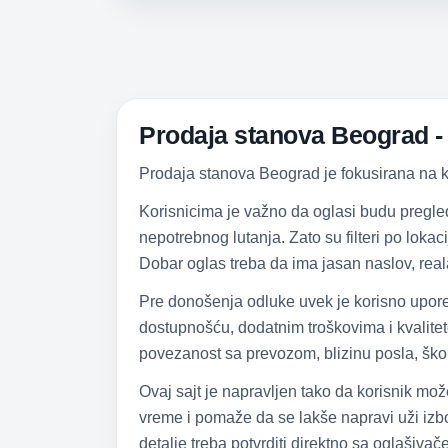
Prodaja stanova Beograd - s
Prodaja stanova Beograd je fokusirana na kup
Korisnicima je važno da oglasi budu pregle
nepotrebnog lutanja. Zato su filteri po loka
Dobar oglas treba da ima jasan naslov, real
Pre donošenja odluke uvek je korisno upore
dostupnošću, dodatnim troškovima i kvalite
povezanost sa prevozom, blizinu posla, škol
Ovaj sajt je napravljen tako da korisnik mo
vreme i pomaže da se lakše napravi uži izbor
detalje treba potvrditi direktno sa oglašiva