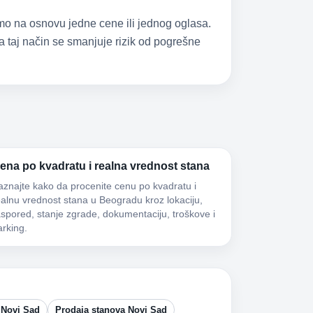
samo na osnovu jedne cene ili jednog oglasa.
 taj način se smanjuje rizik od pogrešne
ena po kvadratu i realna vrednost stana
aznajte kako da procenite cenu po kvadratu i
ealnu vrednost stana u Beogradu kroz lokaciju,
aspored, stanje zgrade, dokumentaciju, troškove i
arking.
 Novi Sad
Prodaja stanova Novi Sad