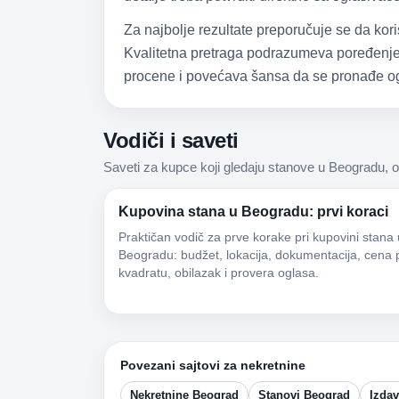
Za najbolje rezultate preporučuje se da kori
Kvalitetna pretraga podrazumeva poređenje,
procene i povećava šansa da se pronađe og
Vodiči i saveti
Saveti za kupce koji gledaju stanove u Beogradu, o
Kupovina stana u Beogradu: prvi koraci
Praktičan vodič za prve korake pri kupovini stana 
Beogradu: budžet, lokacija, dokumentacija, cena 
kvadratu, obilazak i provera oglasa.
Povezani sajtovi za nekretnine
Nekretnine Beograd
Stanovi Beograd
Izda