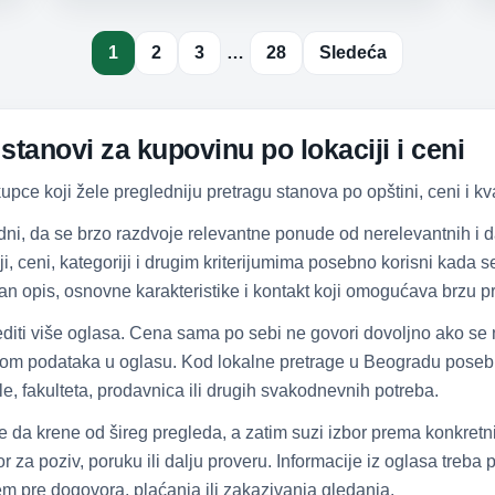
1
2
3
…
28
Sledeća
tanovi za kupovinu po lokaciji i ceni
ce koji žele pregledniju pretragu stanova po opštini, ceni i kva
dni, da se brzo razdvoje relevantne ponude od nerelevantnih i
ciji, ceni, kategoriji i drugim kriterijumima posebno korisni kada
an opis, osnovne karakteristike i kontakt koji omogućava brzu pr
diti više oglasa. Cena sama po sebi ne govori dovoljno ako se
tom podataka u oglasu. Kod lokalne pretrage u Beogradu posebno
e, fakulteta, prodavnica ili drugih svakodnevnih potreba.
že da krene od šireg pregleda, a zatim suzi izbor prema konkretn
 za poziv, poruku ili dalju proveru. Informacije iz oglasa treba
čem pre dogovora, plaćanja ili zakazivanja gledanja.