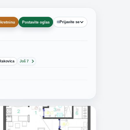
Prijavite se
kretninu
Postavite oglas
Rakovica
Još 7