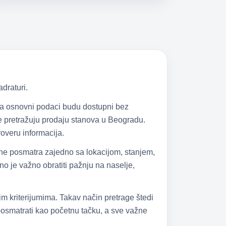
draturi.
 da osnovni podaci budu dostupni bez
 se pretražuju prodaju stanova u Beogradu.
overu informacija.
 ne posmatra zajedno sa lokacijom, stanjem,
 je važno obratiti pažnju na naselje,
im kriterijumima. Takav način pretrage štedi
 posmatrati kao početnu tačku, a sve važne