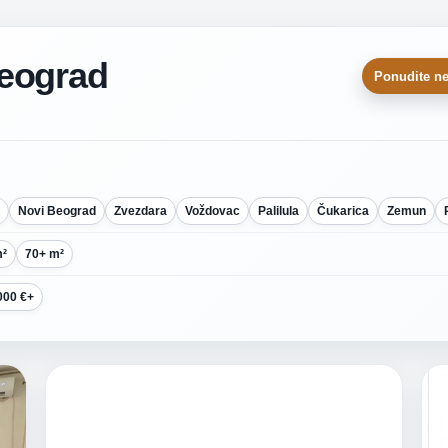
Beograd
Ponudite ne
Novi Beograd
Zvezdara
Voždovac
Palilula
Čukarica
Zemun
m²
70+ m²
000 €+