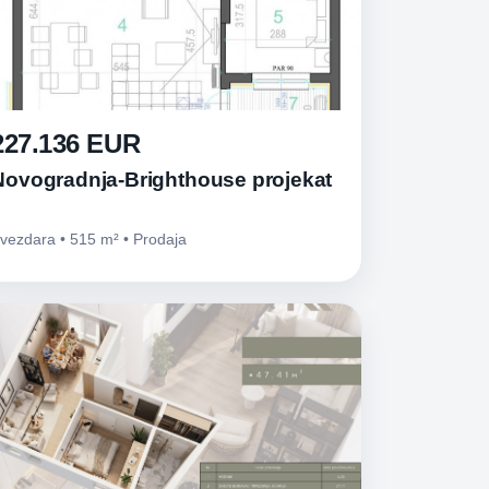
227.136 EUR
Novogradnja-Brighthouse projekat
vezdara • 515 m² • Prodaja