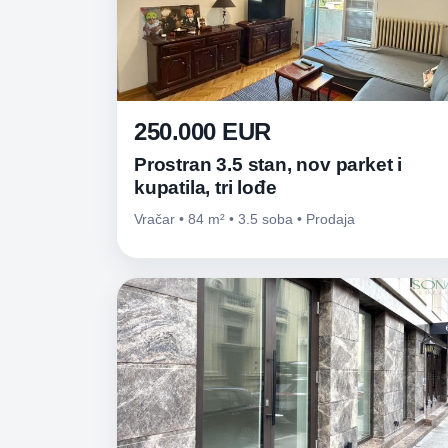
250.000 EUR
Prostran 3.5 stan, nov parket i
kupatila, tri lođe
Vračar • 84 m² • 3.5 soba • Prodaja