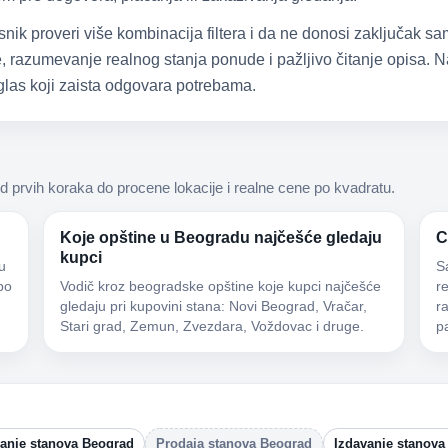
snik proveri više kombinacija filtera i da ne donosi zaključak 
 razumevanje realnog stanja ponude i pažljivo čitanje opisa. Na
las koji zaista odgovara potrebama.
d prvih koraka do procene lokacije i realne cene po kvadratu.
Koje opštine u Beogradu najčešće gledaju
C
kupci
u
S
po
Vodič kroz beogradske opštine koje kupci najčešće
r
gledaju pri kupovini stana: Novi Beograd, Vračar,
r
Stari grad, Zemun, Zvezdara, Voždovac i druge.
p
vanje stanova Beograd
Prodaja stanova Beograd
Izdavanje stanova