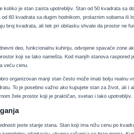
e koliko je stan zaista upotrebljiv. Stan od 50 kvadrata sa d
a od 60 kvadrata sa dugim hodnikom, prolaznim sobama ili l
u broj kvadrata, ali tek pri obilasku shvate da prostor ne fu
dnevni deo, funkcionalnu kuhinju, odvojene spavaće zone a
prostor koji se lako namešta. Kod manjih stanova raspored j
ma veću cenu.
obro organizovan manji stan često može imati bolju realnu v
dratu. To je posebno važno ako kupujete stan za život, ali i 
nom žele prostor koji je praktičan, svetao i lako upotrebljiv.
aganja
ednosti jeste stanje stana. Stan koji ima nižu cenu po kvad
va kompletnu adaptaciju, ukupna računica se brzo menja. Kupa