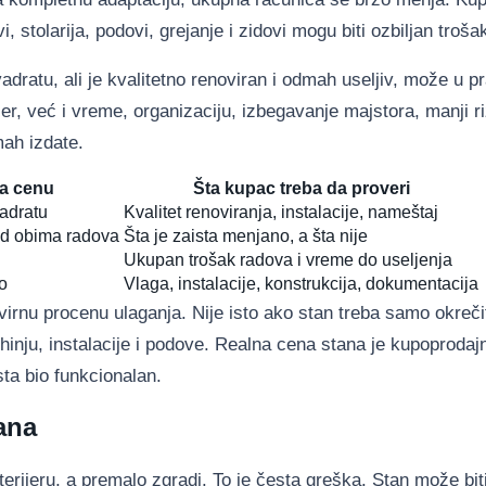
, stolarija, podovi, grejanje i zidovi mogu biti ozbiljan troša
adratu, ali je kvalitetno renoviran i odmah useljiv, može u pr
jer, već i vreme, organizaciju, izbegavanje majstora, manji ri
mah izdate.
na cenu
Šta kupac treba da proveri
adratu
Kvalitet renoviranja, instalacije, nameštaj
od obima radova
Šta je zaista menjano, a šta nije
Ukupan trošak radova i vreme do useljenja
o
Vlaga, instalacije, konstrukcija, dokumentacija
irnu procenu ulaganja. Nije isto ako stan treba samo okrečit
kuhinju, instalacije i podove. Realna cena stana je kupoproda
sta bio funkcionalan.
ana
ijeru, a premalo zgradi. To je česta greška. Stan može biti