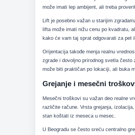
može imati lep ambijent, ali treba proveriti
Lift je posebno važan u starijim zgradam
lifta može imati nižu cenu po kvadratu, a
kako će vam taj sprat odgovarati za pet i
Orijentacija takođe menja realnu vrednos
zgrade i dovoljno prirodnog svetla često
može biti praktičan po lokaciji, ali buka 
Grejanje i mesečni troškov
Mesečni troškovi su važan deo realne vr
različite račune. Vrsta grejanja, izolacija,
stan koštati iz meseca u mesec.
U Beogradu se često sreću centralno greja