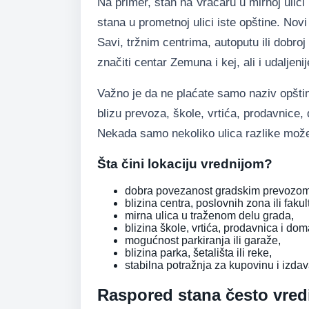
Na primer, stan na Vračaru u mirnoj ulici
stana u prometnoj ulici iste opštine. Nov
Savi, tržnim centrima, autoputu ili dobro
značiti centar Zemuna i kej, ali i udalje
Važno je da ne plaćate samo naziv opštin
blizu prevoza, škole, vrtića, prodavnice,
Nekada samo nekoliko ulica razlike može
Šta čini lokaciju vrednijom?
dobra povezanost gradskim prevozom
blizina centra, poslovnih zona ili fakul
mirna ulica u traženom delu grada,
blizina škole, vrtića, prodavnica i dom
mogućnost parkiranja ili garaže,
blizina parka, šetališta ili reke,
stabilna potražnja za kupovinu i izdav
Raspored stana često vredi