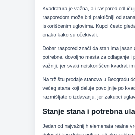
Kvadratura je važna, ali raspored odlučuj
rasporedom može biti praktičniji od stan
iskorišćenim uglovima. Kupci često gledaj
onako kako su očekivali.
Dobar raspored znači da stan ima jasan 
potrebne, dovoljno mesta za odlaganje i 
važniji, jer svaki neiskorišćen kvadrat i
Na tržištu prodaje stanova u Beogradu d
većeg stana koji deluje povoljnije po kva
razmišljate o izdavanju, jer zakupci uglav
Stanje stana i potrebna ul
Jedan od najvažnijih elemenata realne vr
delovati kao dobra prilika, ali ako zahte