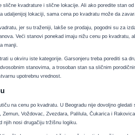
slične kvadrature i slične lokacije. Ali ako poredite stan od
na udaljenijoj lokaciji, sama cena po kvadratu može da zavar
adratu, jer su traženiji, lakše se prodaju, pogodni su za izd
anova. Veći stanovi ponekad imaju nižu cenu po kvadratu, a
a manji.
ti u okviru iste kategorije. Garsonjeru treba porediti sa d
 dvosobnim stanovima, a trosoban stan sa sličnim porodičn
stvarnu upotrebnu vrednost.
nu
i utiču na cenu po kvadratu. U Beogradu nije dovoljno gledati
d, Zemun, Voždovac, Zvezdara, Palilula, Čukarica i Rakovica
 njih nosi drugačiju tržišnu logiku.