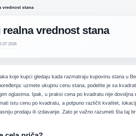
a vrednost stana
 realna vrednost stana
6.07.2026.
taka koje kupci gledaju kada razmatraju kupovinu stana u B
 poređenja: uzmete ukupnu cenu stana, podelite je sa kvadra
ugim oglasima. Ipak, u praksi cena po kvadratu nije dovoljna
i istu cenu po kvadratu, a potpuno različit kvalitet, lokacij
sniju prodaju ili izdavanje. Zato je važno razumeti šta taj br
e cela priča?