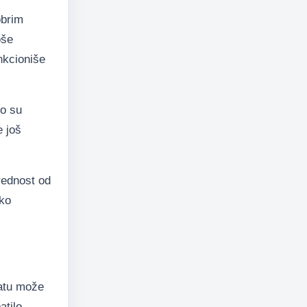
obrim
oše
nkcioniše
ko su
e još
rednost od
ako
ratu može
tilo,