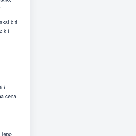
k.
aksi biti
zik i
i i
jna cena
 lepo