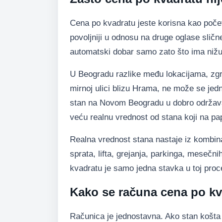
Cena po kvadratu jeste korisna kao početna
povoljniji u odnosu na druge oglase sličn
automatski dobar samo zato što ima nižu c
U Beogradu razlike među lokacijama, zgr
mirnoj ulici blizu Hrama, ne može se jed
stan na Novom Beogradu u dobro održava
veću realnu vrednost od stana koji na papir
Realna vrednost stana nastaje iz kombina
sprata, lifta, grejanja, parkinga, mesečn
kvadratu je samo jedna stavka u toj proc
Kako se računa cena po k
Računica je jednostavna. Ako stan košta 