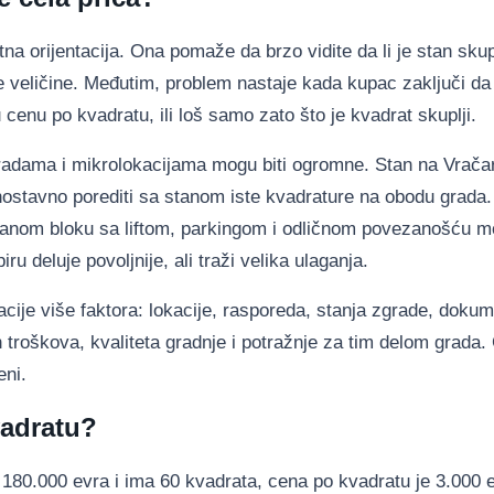
 orijentacija. Ona pomaže da brzo vidite da li je stan skuplj
e veličine. Međutim, problem nastaje kada kupac zaključi da 
enu po kvadratu, ili loš samo zato što je kvadrat skuplji.
adama i mikrolokacijama mogu biti ogromne. Stan na Vračar
nostavno porediti sa stanom iste kvadrature na obodu grada. 
nom bloku sa liftom, parkingom i odličnom povezanošću m
u deluje povoljnije, ali traži velika ulaganja.
cije više faktora: lokacije, rasporeda, stanja zgrade, dokum
ih troškova, kvaliteta gradnje i potražnje za tim delom grada
eni.
vadratu?
180.000 evra i ima 60 kvadrata, cena po kvadratu je 3.000 