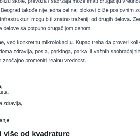
 blizu škole, prevoza i sadržaja može imati drugačiju vredno
i Beograd takođe nije jedna celina: blokovi bliže poslovnim 
j infrastrukturi mogu biti znatno traženiji od drugih delova.
nije delove sa potpuno drugačijom cenom.
e, već konkretnu mikrolokaciju. Kupac treba da proveri koli
 doma zdravlja, posla, parkinga, parka ili važnih saobraćajni
 značajno promeniti realnu vrednost.
,
teta,
a zdravlja,
anje.
 više od kvadrature