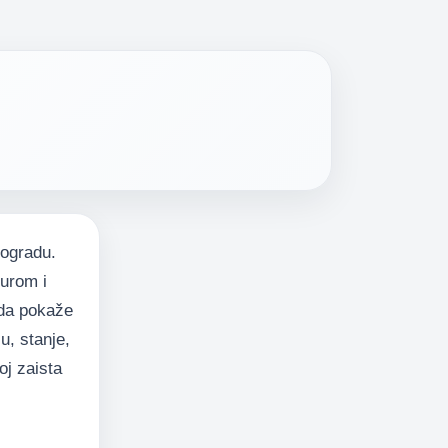
eogradu.
turom i
 da pokaže
u, stanje,
oj zaista