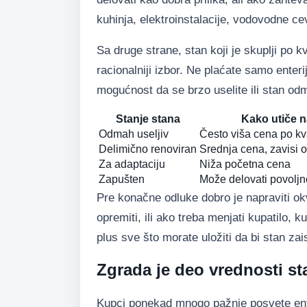
kuhinja, elektroinstalacije, vodovodne cevi
Sa druge strane, stan koji je skuplji po kv
racionalniji izbor. Ne plaćate samo enteri
mogućnost da se brzo uselite ili stan od
Stanje stana
Kako utiče 
Odmah useljiv
Često viša cena po kv
Delimično renoviran
Srednja cena, zavisi 
Za adaptaciju
Niža početna cena
Zapušten
Može delovati povoljn
Pre konačne odluke dobro je napraviti okv
opremiti, ili ako treba menjati kupatilo, 
plus sve što morate uložiti da bi stan zai
Zgrada je deo vrednosti st
Kupci ponekad mnogo pažnje posvete enter