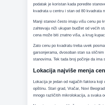
podatak je koristan kada poredite stanove 
kvadrata u centru i stan od 80 kvadrata 
Manji stanovi često imaju višu cenu po kv
zahtevaju niži ukupan budžet od većih st
cena može biti znatno viša, a krug kupac
Zato cenu po kvadratu treba uvek posmatra
garsonjerama, dvosoban stan sa sličnim
stanovima. Tek tada broj počinje da ima 
Lokacija najviše menja ce
Lokacija je jedan od najjačih faktora koj
opštinu. Stari grad, Vračar, Novi Beogra
mnogo različitih mikrolokacija, a svaka od