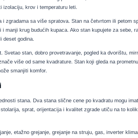
 izolaciju, krov i temperaturu leti.
a i zgradama sa više spratova. Stan na četvrtom ili petom s
li i manji krug budućih kupaca. Ako stan kupujete za sebe, r
li deset godina.
t. Svetao stan, dobro provetravanje, pogled ka dvorištu, mir
 znače više od same kvadrature. Stan koji gleda na prometnu
može smanjiti komfor.
i
ednosti stana. Dva stana slične cene po kvadratu mogu imat
 stolarija, sprat, orijentacija i kvalitet zgrade utiču na to kol
nje, etažno grejanje, grejanje na struju, gas, inverter klima 