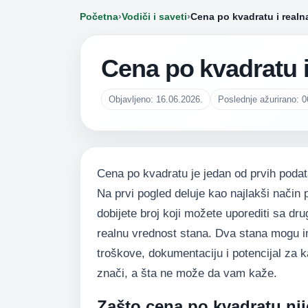
Početna
›
Vodiči i saveti
›
Cena po kvadratu i realn
Cena po kvadratu i
Objavljeno: 16.06.2026.
Poslednje ažurirano: 0
Cena po kvadratu je jedan od prvih poda
Na prvi pogled deluje kao najlakši način
dobijete broj koji možete uporediti sa dr
realnu vrednost stana. Dva stana mogu imat
troškove, dokumentaciju i potencijal za ka
znači, a šta ne može da vam kaže.
Zašto cena po kvadratu nij