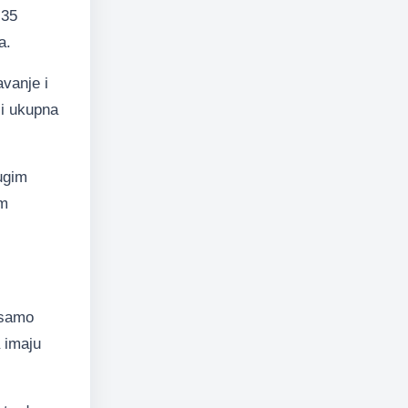
 35
a.
avanje i
li ukupna
rugim
im
 samo
 imaju