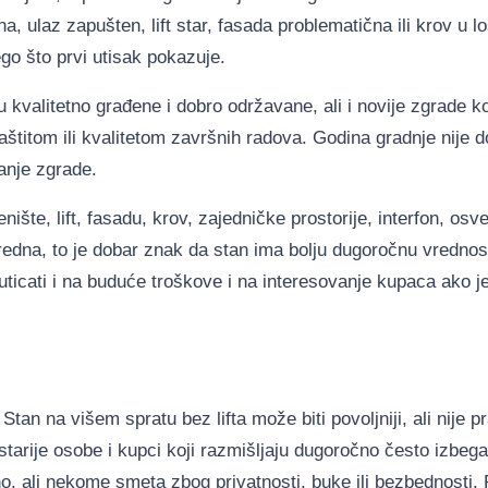
a, ulaz zapušten, lift star, fasada problematična ili krov u 
go što prvi utisak pokazuje.
u kvalitetno građene i dobro održavane, ali i novije zgrade 
štitom ili kvalitetom završnih radova. Godina gradnje nije d
anje zgrade.
ište, lift, fasadu, krov, zajedničke prostorije, interfon, osvet
redna, to je dobar znak da stan ima bolju dugoročnu vrednos
ticati i na buduće troškove i na interesovanje kupaca ako j
Stan na višem spratu bez lifta može biti povoljniji, ali nije p
arije osobe i kupci koji razmišljaju dugoročno često izbeg
o, ali nekome smeta zbog privatnosti, buke ili bezbednosti. 