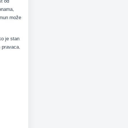
st od
zonama,
 Zemun može
ko je stan
h pravaca.