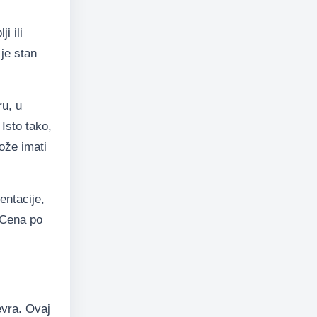
i ili
je stan
u, u
Isto tako,
ože imati
entacije,
. Cena po
evra. Ovaj