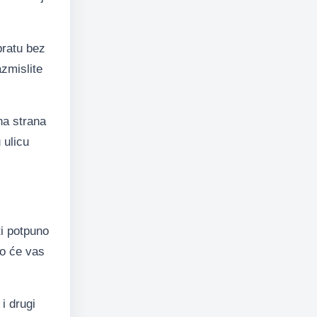
pratu bez
azmislite
na strana
 ulicu
i potpuno
iko će vas
i drugi