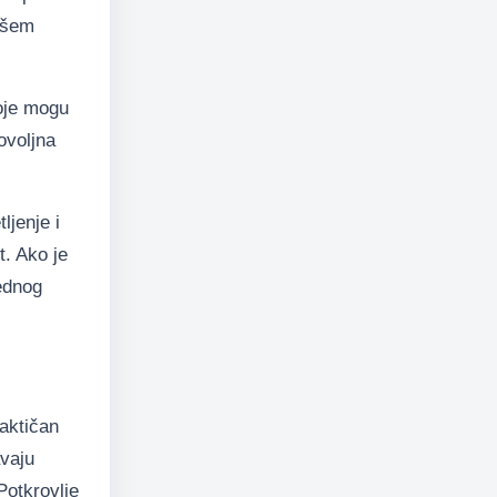
lošem
koje mogu
ovoljna
ljenje i
t. Ako je
ednog
raktičan
avaju
Potkrovlje