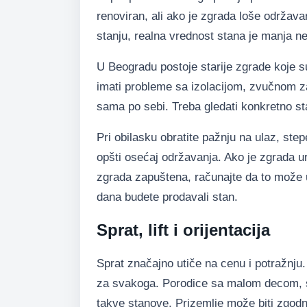
renoviran, ali ako je zgrada loše održavan
stanju, realna vrednost stana je manja ne
U Beogradu postoje starije zgrade koje s
imati probleme sa izolacijom, zvučnom za
sama po sebi. Treba gledati konkretno st
Pri obilasku obratite pažnju na ulaz, stepen
opšti osećaj održavanja. Ako je zgrada u
zgrada zapuštena, računajte da to može u
dana budete prodavali stan.
Sprat, lift i orijentacija
Sprat značajno utiče na cenu i potražnju. 
za svakoga. Porodice sa malom decom, st
takve stanove. Prizemlje može biti zgodn