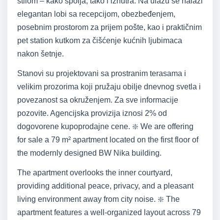
stilom – kako spolja, tako i iznutra. Na ulazu se nalazi
elegantan lobi sa recepcijom, obezbeđenjem,
posebnim prostorom za prijem pošte, kao i praktičnim
pet station kutkom za čišćenje kućnih ljubimaca
nakon šetnje.
Stanovi su projektovani sa prostranim terasama i
velikim prozorima koji pružaju obilje dnevnog svetla i
povezanost sa okruženjem. Za sve informacije
pozovite. Agencijska provizija iznosi 2% od
dogovorene kupoprodajne cene. ❇️ We are offering
for sale a 79 m² apartment located on the first floor of
the modernly designed BW Nika building.
The apartment overlooks the inner courtyard,
providing additional peace, privacy, and a pleasant
living environment away from city noise. ❇️ The
apartment features a well-organized layout across 79