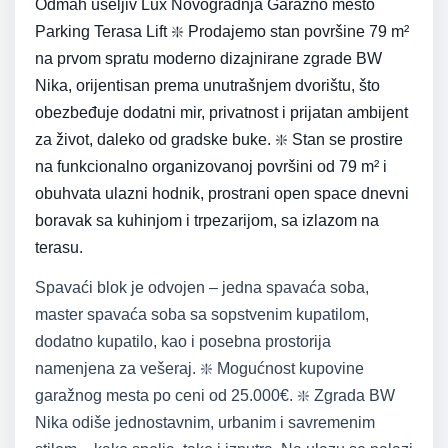
Odmah useljiv Lux Novogradnja Garažno mesto
Parking Terasa Lift ❇️ Prodajemo stan površine 79 m²
na prvom spratu moderno dizajnirane zgrade BW
Nika, orijentisan prema unutrašnjem dvorištu, što
obezbeđuje dodatni mir, privatnost i prijatan ambijent
za život, daleko od gradske buke. ❇️ Stan se prostire
na funkcionalno organizovanoj površini od 79 m² i
obuhvata ulazni hodnik, prostrani open space dnevni
boravak sa kuhinjom i trpezarijom, sa izlazom na
terasu.
Spavaći blok je odvojen – jedna spavaća soba,
master spavaća soba sa sopstvenim kupatilom,
dodatno kupatilo, kao i posebna prostorija
namenjena za vešeraj. ❇️ Mogućnost kupovine
garažnog mesta po ceni od 25.000€. ❇️ Zgrada BW
Nika odiše jednostavnim, urbanim i savremenim