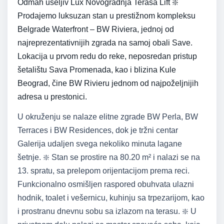
Odmah useljiv Lux Novogradnja Terasa Lift ❇️
Prodajemo luksuzan stan u prestižnom kompleksu
Belgrade Waterfront – BW Riviera, jednoj od
najreprezentativnijih zgrada na samoj obali Save.
Lokacija u prvom redu do reke, neposredan pristup
šetalištu Sava Promenada, kao i blizina Kule
Beograd, čine BW Rivieru jednom od najpoželjnijih
adresa u prestonici.
U okruženju se nalaze elitne zgrade BW Perla, BW
Terraces i BW Residences, dok je tržni centar
Galerija udaljen svega nekoliko minuta lagane
šetnje. ❇️ Stan se prostire na 80.20 m² i nalazi se na
13. spratu, sa prelepom orijentacijom prema reci.
Funkcionalno osmišljen raspored obuhvata ulazni
hodnik, toalet i vešernicu, kuhinju sa trpezarijom, kao
i prostranu dnevnu sobu sa izlazom na terasu. ❇️ U