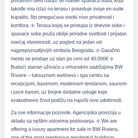
privatnom delu nalazi se master spavaća soba, koja
takođe ima izlaz na terasu i poseduje svoje en-suite
kupatilo, što omogućava visoki nivo privatnosti i
komfora. ❇️ Terasa kojoj se pristupa iz dnevne sobe i
spavaće sobe pruža obilje prirodne svetlosti i prijatan
osećaj otvorenosti, uz pogled na jedan od
najprepoznatljivijih simbola Beograda. ❇️ Garažno
mesto se prodaje uz stan po ceni od 40.000€ ❇️
Budući stanari uživaće u vrhunskim sadržajima BW
Riviere – luksuznom wellness i spa centru sa
recepcijom, bazenom, modernom teretanom, saunom
i juice barom, uz brojne dodatne usluge koje
svakodnevni život podižu na najviši nivo udobnosti.
Za sve informacije pozovite. Agencijska provizija u
skladu sa opštim uslovima poslovanja. ❇️ We are
offering a luxury apartment for sale in BW Riviera,
one of the most prestigious residential buildings