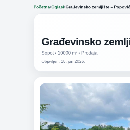
Početna
›
Oglasi
›
Građevinsko zemljište – Popović
Građevinsko zemlji
Sopot • 10000 m² • Prodaja
Objavljen: 18. jun 2026.