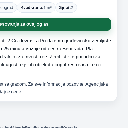
eograd
Kvadratura:
1 m²
Sprat:
2
resovanje za ovaj oglas
rat: 2 Građevinska Prodajemo građevinsko zemljište
o 25 minuta vožnje od centra Beograda. Plac
 idealnim za investitore. Zemljište je pogodno za
li ugostiteljskih objekata poput restorana i etno-
st sa gradom. Za sve informacije pozovite. Agencijska
dajne cene.
vi korišćenja
Politika privatnosti
Kontakt