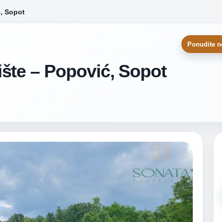
, Sopot
Ponudite n
šte – Popović, Sopot