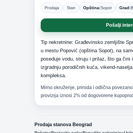
Prodaja
Stan
Opština:
Sopot
Grad:
B
Pošalji inte
Tip nekretnine: Građevinsko zemljište Sp
u mestu Popović (opština Sopot), na sam
poseduje vodu, struju i prilaz, što ga čini
izgradnju porodičnih kuća, vikend-naselja i
kompleksa.
Mirno okruženje, priroda i odlična povezano
provizija iznosi 2% od dogovorene kupopro
Prodaja stanova Beograd
Početna
Postavite oglas
Ponudite nekretninu
Uslo