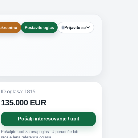
ekretninu
Postavite oglas
Prijavite se
ID oglasa: 1815
135.000 EUR
Pošalji interesovanje / upit
Pošaljite upit za ovaj oglas. U poruci će biti
prosleđena referenca oglasa.