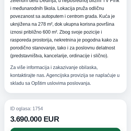
zelenom delu Dedinja, u neposrednoj blizini TV Pink
i međunarodnih škola. Lokacija pruža odličnu
povezanost sa autoputem i centrom grada. Kuća je
uknjižena na 278 m², dok ukupna korisna površina
iznosi približno 600 m². Zbog svoje pozicije i
rasporeda prostorija, nekretnina je pogodna kako za
porodično stanovanje, tako i za poslovnu delatnost
(predstavništva, kancelarije, ordinacije i slično).
Za više informacija i zakazivanje obilaska,
kontaktirajte nas. Agencijska provizija se naplaćuje u
skladu sa Opštim uslovima poslovanja.
ID oglasa: 1754
3.690.000 EUR