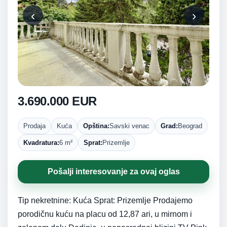
‹
›
3.690.000 EUR
Prodaja
Kuća
Opština:
Savski venac
Grad:
Beograd
Kvadratura:
6 m²
Sprat:
Prizemlje
Pošalji interesovanje za ovaj oglas
Tip nekretnine: Kuća Sprat: Prizemlje Prodajemo
porodičnu kuću na placu od 12,87 ari, u mirnom i