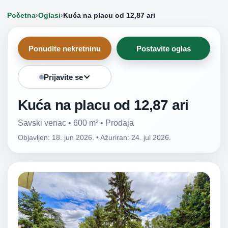
Početna
›
Oglasi
›
Kuća na placu od 12,87 ari
Ponudite nekretninu
Postavite oglas
Prijavite se
Kuća na placu od 12,87 ari
Savski venac • 600 m² • Prodaja
Objavljen: 18. jun 2026.
•
Ažuriran: 24. jul 2026.