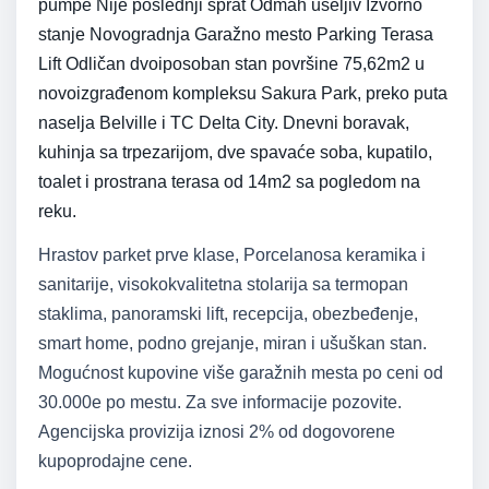
pumpe Nije poslednji sprat Odmah useljiv Izvorno
stanje Novogradnja Garažno mesto Parking Terasa
Lift Odličan dvoiposoban stan površine 75,62m2 u
novoizgrađenom kompleksu Sakura Park, preko puta
naselja Belville i TC Delta City. Dnevni boravak,
kuhinja sa trpezarijom, dve spavaće soba, kupatilo,
toalet i prostrana terasa od 14m2 sa pogledom na
reku.
Hrastov parket prve klase, Porcelanosa keramika i
sanitarije, visokokvalitetna stolarija sa termopan
staklima, panoramski lift, recepcija, obezbeđenje,
smart home, podno grejanje, miran i ušuškan stan.
Mogućnost kupovine više garažnih mesta po ceni od
30.000e po mestu. Za sve informacije pozovite.
Agencijska provizija iznosi 2% od dogovorene
kupoprodajne cene.