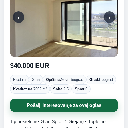
‹
›
340.000 EUR
Prodaja
Stan
Opština:
Novi Beograd
Grad:
Beograd
Kvadratura:
7562 m²
Sobe:
2.5
Sprat:
5
Pošalji interesovanje za ovaj oglas
Tip nekretnine: Stan Sprat: 5 Grejanje: Toplotne