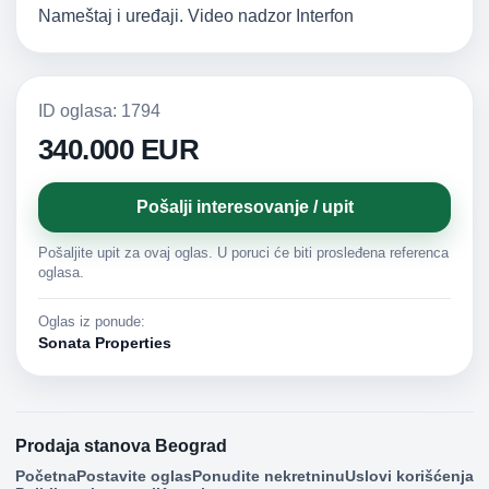
Nameštaj i uređaji. Video nadzor Interfon
ID oglasa: 1794
340.000 EUR
Pošalji interesovanje / upit
Pošaljite upit za ovaj oglas. U poruci će biti prosleđena referenca
oglasa.
Oglas iz ponude:
Sonata Properties
Prodaja stanova Beograd
Početna
Postavite oglas
Ponudite nekretninu
Uslovi korišćenja