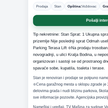
Prodaja
Stan
Opština:
Voždovac
Gr
Pošalji inte
Tip nekretnine: Stan Sprat: 1 Ukupna spr
prizemlje Nije poslednji sprat Odmah us
Parking Terasa Lift ❇️Na prodaju trosoba
novogradnji, u ulici Kralja Bodina, u nepo
organizovan i sastoji se od prostranog d
spavaće sobe, kupatila, toaleta i terase.
Stan je renoviran i prodaje se potpuno nam
❇️Cena garažnog mesta u sklopu zgrade je 
delovima grada i nudi blizinu parkova, škola
sve informacije pozovite. Agencijska provi
Nameštaj i uređaji. TV Mašina za sudove Ve