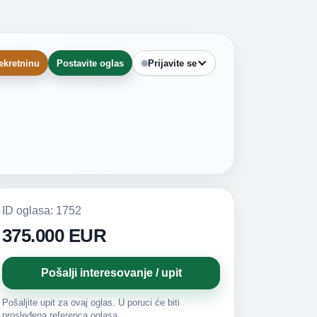
ekretninu
Postavite oglas
Prijavite se
ID oglasa: 1752
375.000 EUR
Pošalji interesovanje / upit
Pošaljite upit za ovaj oglas. U poruci će biti
prosleđena referenca oglasa.