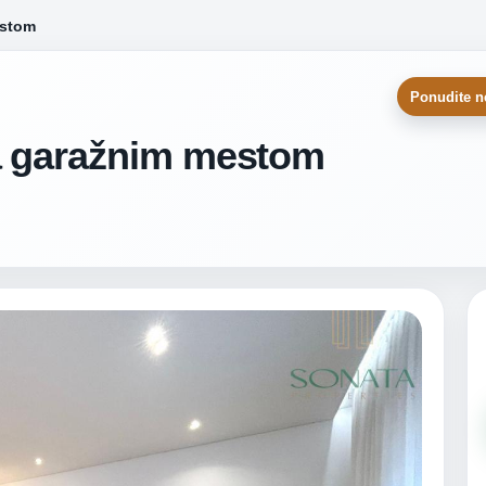
estom
Ponudite n
sa garažnim mestom