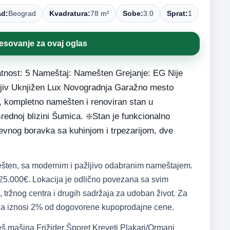
ad:
Beograd
Kvadratura:
78 m²
Sobe:
3.0
Sprat:
1
resovanje za ovaj oglas
atnost: 5 Nameštaj: Namešten Grejanje: EG Nije
eljiv Uknjižen Lux Novogradnja Garažno mesto
n, kompletno namešten i renoviran stan u
srednoj blizini Šumica. ❇️Stan je funkcionalno
nevnog boravka sa kuhinjom i trpezarijom, dve
ešten, sa modernim i pažljivo odabranim nameštajem.
25.000€. Lokacija je odlično povezana sa svim
, tržnog centra i drugih sadržaja za udoban život. Za
zija iznosi 2% od dogovorene kupoprodajne cene.
š mašina Frižider Šporet Kreveti Plakari/Ormani