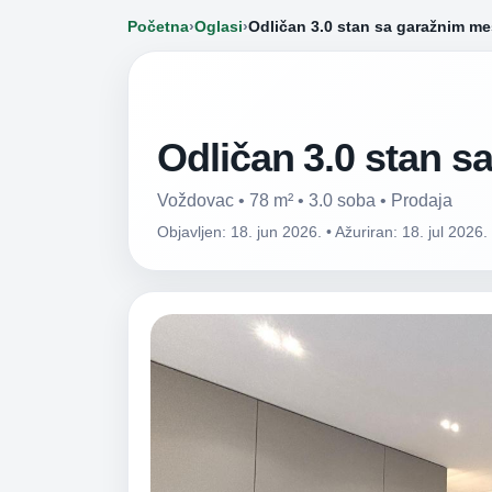
Početna
›
Oglasi
›
Odličan 3.0 stan sa garažnim m
Odličan 3.0 stan 
Voždovac • 78 m² • 3.0 soba • Prodaja
Objavljen: 18. jun 2026.
•
Ažuriran: 18. jul 2026.